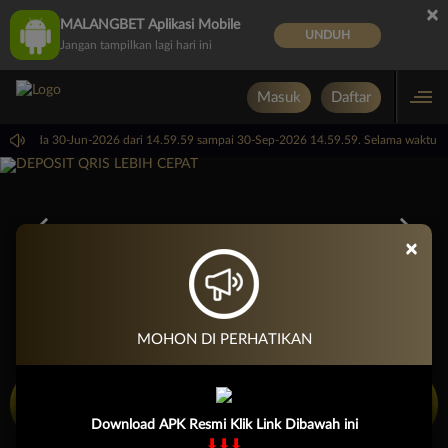
×
MALANGBET Aplikasi Mobile
UNDUH
Jangan tampilkan lagi hari ini
Masuk
Daftar
ports pada 30-Jun-2026 dari 14.59.59 sampai 30-Sep-2026 14.59.59. Selama waktu in
×
MOHON DI PERHATIKAN
JACKPOT
PLAY
IDR
12,685,260,943
Download APK Resmi Klik Link Dibawah ini
⬇⬇⬇