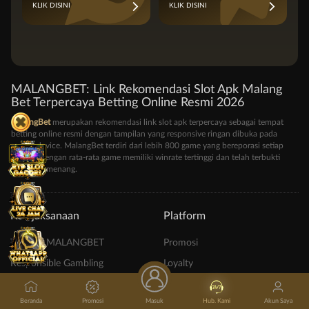
KLIK DISINI
KLIK DISINI
MALANGBET: Link Rekomendasi Slot Apk Malang
Bet Terpercaya Betting Online Resmi 2026
MalangBet
merupakan rekomendasi link slot apk terpercaya sebagai tempat
betting online resmi dengan tampilan yang responsive ringan dibuka pada
semua device. MalangBet terdiri dari lebih 800 game yang bereporasi setiap
harinya dengan rata-rata game memiliki winrate tertinggi dan telah terbukti
gampang menang.
Kebijaksanaan
Platform
Tentang MALANGBET
Promosi
Responsible Gambling
Loyalty
Pusat Bantuan
Referral
Beranda
Promosi
Masuk
Hub. Kami
Akun Saya
Syarat dan Ketentuan