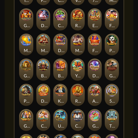
Toy Pop
Fushen Coming
Coin Rat
Volcanic Legend
777
Maya King
Greatest Circus
Dracula
Crystal Fruits
Rich Dragon
Egypt Dynasty
Fortune Twins
Midas Hand
Monkey King
Dragon's Treasure
Muay Thai
Fire Ball Blaze Phoenix
Pandaria
Great Lion
Bakufu Shogun
Buffalo Burst
You Will Win
Diamond Mogul
Grand Sheriff
Pirate King
Doggy Wealth
King's Sword
Rich Now
Arab
5 God Beast
Golden Eye
Coin Cat
Ultra Treasure
Chicken Dinner
Golden Snake
Tiger Lord