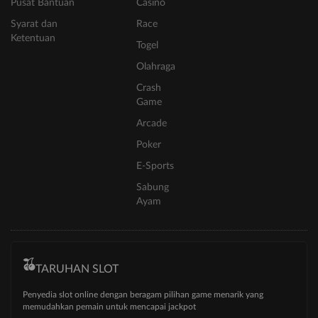
Pusat Bantuan
Casino
Syarat dan
Race
Ketentuan
Togel
Olahraga
Crash
Game
Arcade
Poker
E-Sports
Sabung
Ayam
TARUHAN SLOT
Penyedia slot online dengan beragam pilihan game menarik yang
memudahkan pemain untuk mencapai jackpot