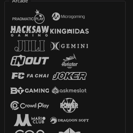
Arcade