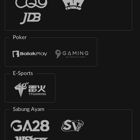
Poker
E-Sports
Sabung Ayam