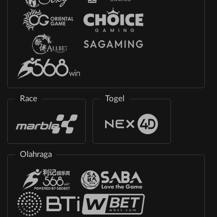
Race
Togel
Olahraga