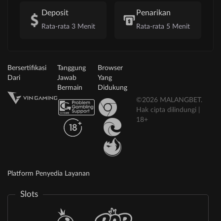
Deposit
Penarikan
Rata-rata 3 Menit
Rata-rata 5 Menit
Bersertifikasi
Tanggung
Browser
Dari
Jawab
Yang
Bermain
Didukung
©2026 MALANGBET.
Hak cipta dilindungi |
18+
Platform Penyedia Layanan
Slots