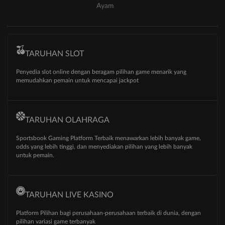
Ayam
TARUHAN SLOT
Penyedia slot online dengan beragam pilihan game menarik yang
memudahkan pemain untuk mencapai jackpot
TARUHAN OLAHRAGA
Sportsbook Gaming Platform Terbaik menawarkan lebih banyak game,
odds yang lebih tinggi, dan menyediakan pilihan yang lebih banyak
untuk pemain.
TARUHAN LIVE KASINO
Platform Pilihan bagi perusahaan-perusahaan terbaik di dunia, dengan
pilihan variasi game terbanyak