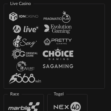
Live Casino
Race
Togel