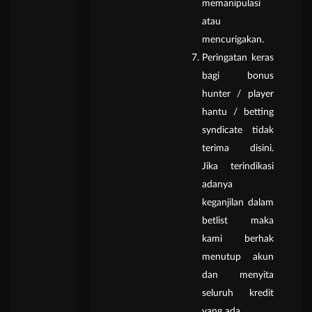
memanipulasi
atau
mencurigakan.
Peringatan keras
bagi bonus
hunter / player
hantu / betting
syndicate tidak
terima disini.
Jika terindikasi
adanya
keganjilan dalam
betlist maka
kami berhak
menutup akun
dan menyita
seluruh kredit
yang ada