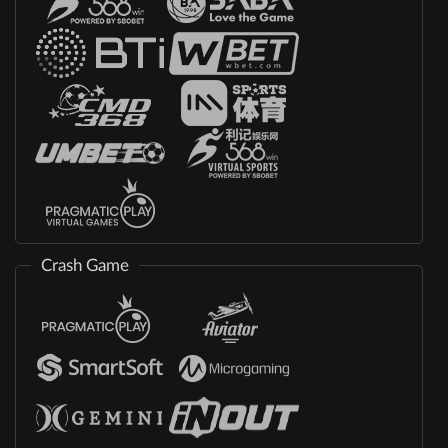
Crash Game