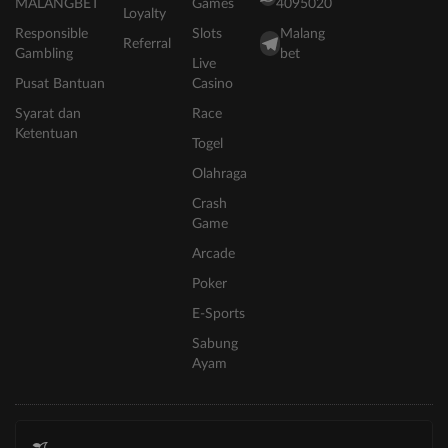
MALANGBET
Games
4095020
Loyalty
Responsible
Slots
Malang
Referral
Gambling
bet
Live
Pusat Bantuan
Casino
Syarat dan
Race
Ketentuan
Togel
Olahraga
Crash
Game
Arcade
Poker
E-Sports
Sabung
Ayam