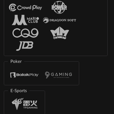
Poker
E-Sports