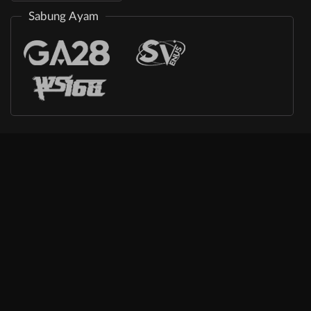
Sabung Ayam