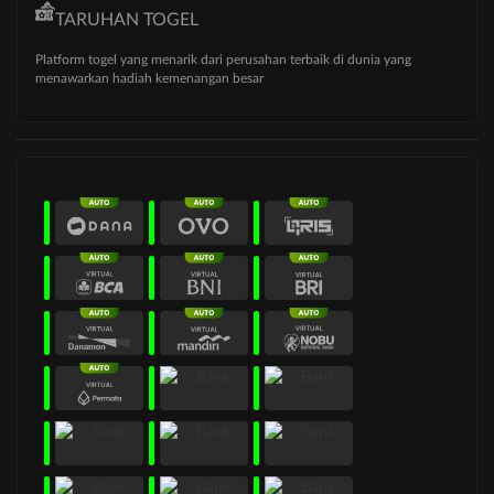
TARUHAN TOGEL
Platform togel yang menarik dari perusahan terbaik di dunia yang
menawarkan hadiah kemenangan besar