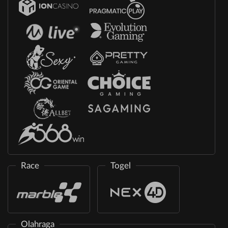
Race
Togel
Olahraga