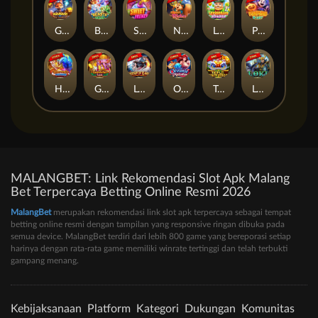
Guardian of the Museum
Beasts Of Luck
Sweet Frenzy
Nutty Riches
Leprechaun Bonanza
Pumpkins Go Lucky
Heavenly Fortunes
Ganesha Luck
Legend Of Eagle
Oceanic Melodies
Triple Happiness
Loki
MALANGBET: Link Rekomendasi Slot Apk Malang
Bet Terpercaya Betting Online Resmi 2026
MalangBet
merupakan rekomendasi link slot apk terpercaya sebagai tempat
betting online resmi dengan tampilan yang responsive ringan dibuka pada
semua device. MalangBet terdiri dari lebih 800 game yang bereporasi setiap
harinya dengan rata-rata game memiliki winrate tertinggi dan telah terbukti
gampang menang.
Kebijaksanaan
Platform
Kategori
Dukungan
Komunitas