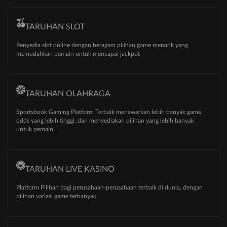
TARUHAN SLOT
Penyedia slot online dengan beragam pilihan game menarik yang
memudahkan pemain untuk mencapai jackpot
TARUHAN OLAHRAGA
Sportsbook Gaming Platform Terbaik menawarkan lebih banyak game,
odds yang lebih tinggi, dan menyediakan pilihan yang lebih banyak
untuk pemain.
TARUHAN LIVE KASINO
Platform Pilihan bagi perusahaan-perusahaan terbaik di dunia, dengan
pilihan variasi game terbanyak