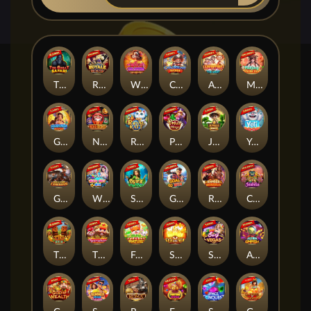
The Great Safari
Royale House
Wild Calavera
Caribbean Riches
Adventure To The West
Mahjong Princess
Golden Moon Empire
Neko Riches
Royal Katt
Poker Ways
Jungle Quest
Yeti Boom
Gold Rush Cowboys
Wild Wet Win
Spirit of the Sea
Goal Go Win
Ranger Showdown
City of Jewels
Tiki Rush
The Nutcrackers
Farm Of Fortune
Spin and Win
Sexy Vegas
Alien Smash