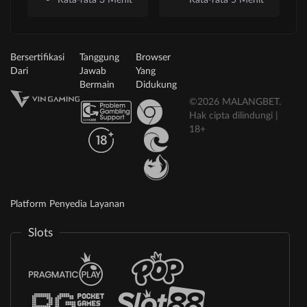
Bersertifikasi
Tanggung
Browser
Dari
Jawab
Yang
Bermain
Didukung
©2026 MALANGBET.
Hak cipta dilindungi |
18+
Platform Penyedia Layanan
Slots