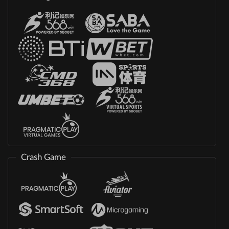
Crash Game