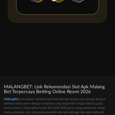
MALANGBET: Link Rekomendasi Slot Apk Malang
Bet Terpercaya Betting Online Resmi 2026
MalangBet
merupakan rekomendasi link slot apk terpercaya sebagai tempat
betting online resmi dengan tampilan yang responsive ringan dibuka pada
semua device. MalangBet terdiri dari lebih 800 game yang bereporasi setiap
harinya dengan rata-rata game memiliki winrate tertinggi dan telah terbukti