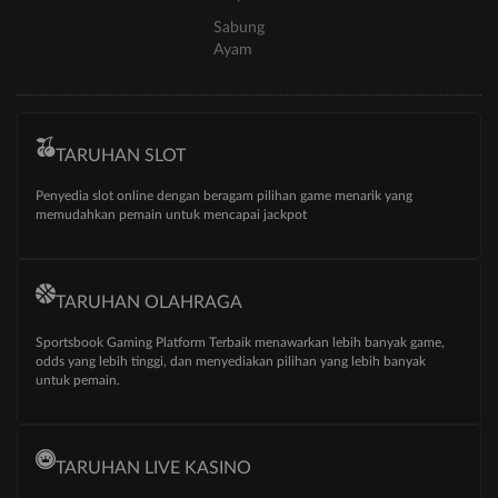
Sabung
Ayam
TARUHAN SLOT
Penyedia slot online dengan beragam pilihan game menarik yang
memudahkan pemain untuk mencapai jackpot
TARUHAN OLAHRAGA
Sportsbook Gaming Platform Terbaik menawarkan lebih banyak game,
odds yang lebih tinggi, dan menyediakan pilihan yang lebih banyak
untuk pemain.
TARUHAN LIVE KASINO