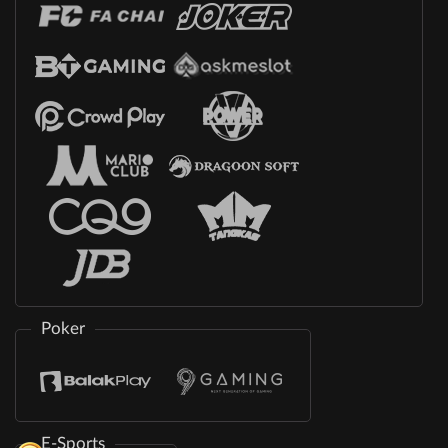
Poker
E-Sports