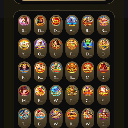
Since I'm here
Diamond buffalo
Dragon Gem2
Arctic Clash
ROMAN WARRIOR
Big Eater
Yuanbao Mahjong
Olympus - Zeus
Unparalleled Phoenix Dynasty
Fortune's Treasure
Dragon777
OLYMPUS DEMETER
KING ARTHUR
Fuwa Baoxi
X'Mas LABUBU
SAFARI HEAT 2-MULTIPLY FUN
Money Rush
Dragon’s Treasures
Mansion Battle Royale
Fire Dragon
Water Dragon
Treasure Hunters
Circus-Lucky Mix
Fortune Cat
Time Machine
Beach Baby
Wonderland
Rich Fortune
Weird Xmas2
Gold Fairy 2