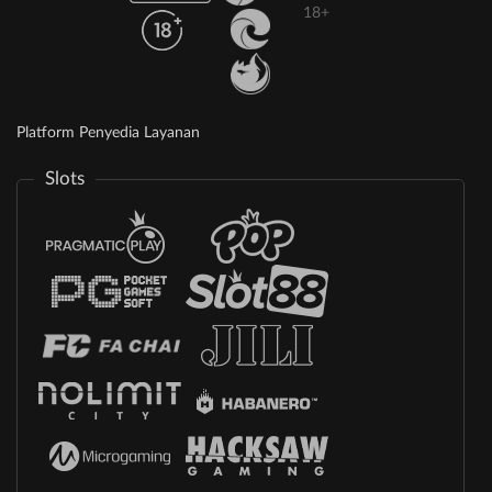
18+
Platform Penyedia Layanan
Slots