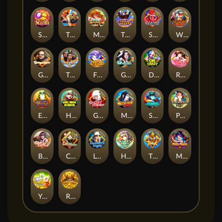
Scarab
Thor vs Loki
Mahjong Gold 3
TRICK OR TREAT
Sushi Match
Wilderness Hunting
Gaogashou
Three Kingdoms
Fighting Academy
Gumiho
DR. Crazy
Run Date
Egypt Gods
Halloween Horror
Ghost Zombie
Mutation fish
Star Cruise
Prehistoric Park
Beer Carnival
Cat VS Mouse
Lovecraft's Legacy
Happy Fruit Stand
THOR
Magic House
Yuanbao Mahjong2
Ragnarok Odin