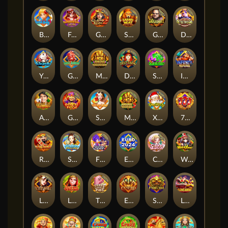
Beach Baby2
Fortunate Lion-Lucky Mix
Gods of Egypt2
SAFARI HEAT-MULTIPLY FUN
Gaogashou2 MULTIPLY FUN
Detective Girl
Yu Yue Long Men
Ghost Mansion
Mayan Adventure
Deep Rising
Slime Gem
Infinity Mining
All for the Winner
Gong Xi Fa Cai
Sugar Bar
Mayan Adventure2
X'mas Gift City
777-CLASSIC STYLE
Rich Fortune 2
Songkran Festival
Fighting Academy 2
EURO2024
CakeMatch
Weird Xmas
LUXURY WORLD
Little Red Riding Hood
Three Little Pigs
Ennead
Stonelions
Lion's area